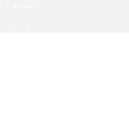
Blog | Notícias
Quero saber primeiro:
Li e aceito a
Política de Privacidade
SUBSCREVER NEWSLETTER