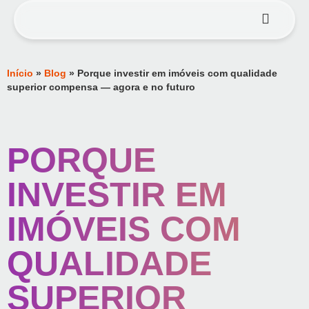
Início
»
Blog
»
Porque investir em imóveis com qualidade
superior compensa — agora e no futuro
PORQUE
INVESTIR EM
IMÓVEIS COM
QUALIDADE
SUPERIOR