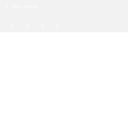
Blog | Notícias
Quero saber primeiro:
Li e aceito a
Política de Privacidade
SUBSCREVER NEWSLETTER