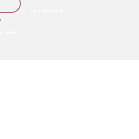
geral@dape.pt
e
ETTER