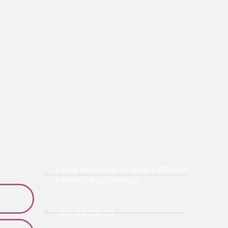
Centro Empresarial de Braga | 4705-319
Ferreiros, Braga, Portugal
+351 253 286 351